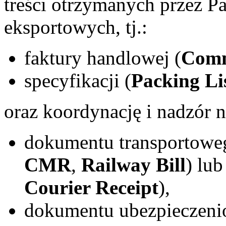
treści otrzymanych przez P
eksportowych, tj.:
faktury handlowej (
Comm
specyfikacji (
Packing Li
oraz koordynację i nadzór
dokumentu transportowe
CMR
,
Railway Bill
) lu
Courier Receipt
),
dokumentu ubezpieczeni