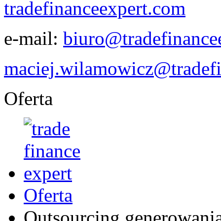
tradefinanceexpert.com
e-mail:
biuro@tradefinance
maciej.wilamowicz@tradef
Oferta
Oferta
Outsourcing generowan