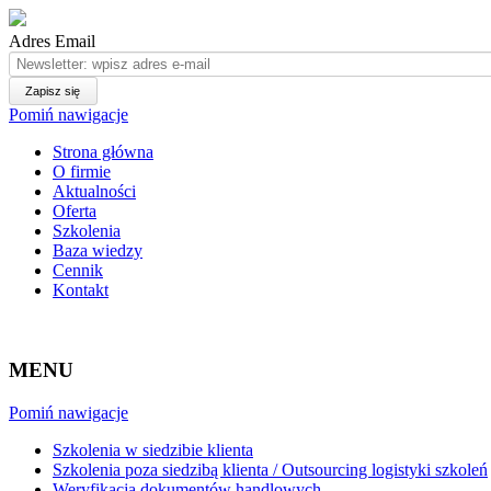
Adres Email
Pomiń nawigacje
Strona główna
O firmie
Aktualności
Oferta
Szkolenia
Baza wiedzy
Cennik
Kontakt
MENU
Pomiń nawigacje
Szkolenia w siedzibie klienta
Szkolenia poza siedzibą klienta / Outsourcing logistyki szkoleń
Weryfikacja dokumentów handlowych