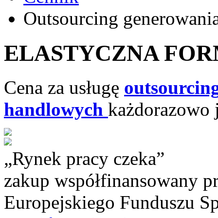
Outsourcing generowan
ELASTYCZNA FOR
Cena za usługę
outsourcin
handlowych
każdorazowo j
„Rynek pracy czeka”
zakup współfinansowany pr
Europejskiego Funduszu S