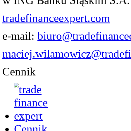
w ING Banku Śląskim S.A.
tradefinanceexpert.com
e-mail:
biuro@tradefinance
maciej.wilamowicz@tradef
Cennik
Cennik